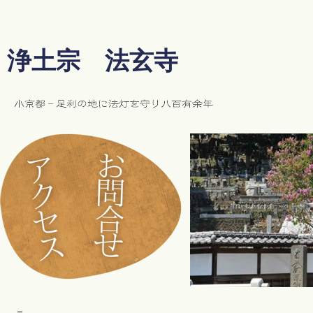
浄土宗 法玄寺